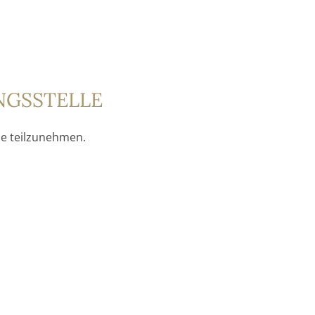
GS­STELLE
lle teilzunehmen.