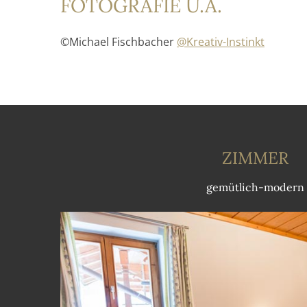
FOTOGRAFIE U.A.
©Michael Fischbacher
@Kreativ-Instinkt
ZIMMER
gemütlich-modern